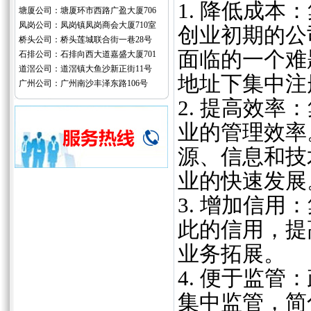
1. 降低成
塘厦公司：塘厦环市西路广盈大厦706
凤岗公司：凤岗镇凤岗商会大厦710室
创业初期的公
桥头公司：桥头莲城联合街一巷28号
面临的一个难
石排公司：石排向西大道嘉盛大厦701
道滘公司：道滘镇大鱼沙新正街11号
地址下集中注
广州公司：广州南沙丰泽东路106号
2. 提高效
业的管理效率
源、信息和技
业的快速发展
3. 增加信
此的信用，提
业务拓展。
4. 便于监
集中监管，简