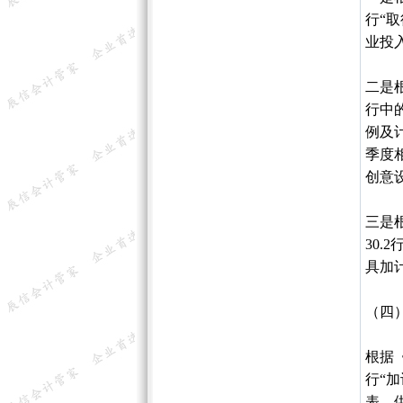
行“
业投
二是
行中的
例及
季度
创意
三是
30.
具加
（四）
根据
行“
表，