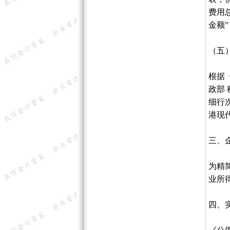
费用总
金额
（五）
根据
政部
细行
港现
三、
为精
业所
四、