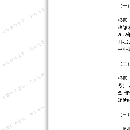
（一
根据
政部
202
月-1
中小
（二
根据
号）
金”
递延纳
（三
一是根