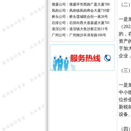
（二
塘厦公司：塘厦环市西路广盈大厦706
凤岗公司：凤岗镇凤岗商会大厦710室
桥头公司：桥头莲城联合街一巷28号
一是
石排公司：石排向西大道嘉盛大厦701
（2
道滘公司：道滘镇大鱼沙新正街11号
的，
广州公司：广州南沙丰泽东路106号
资产的
于加
企业，
（三
一是
中小微
位价
新税前
设备
（四