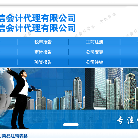
册
税审报告
工商注册
册
审计报告
公司变更
账
验资报告
公司注销
司简易注销表格