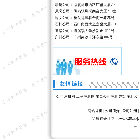
塘厦公司：塘厦环市西路广盈大厦706
凤岗公司：凤岗镇凤岗商会大厦710室
桥头公司：桥头莲城联合街一巷28号
石排公司：石排向西大道嘉盛大厦701
道滘公司：道滘镇大鱼沙新正街11号
广州公司：广州南沙丰泽东路106号
公司注册网
工商注册网
东莞公司注册
东莞注册公
网站首页
|
公司简介
|
公司注册
© 辰信会计网 www.020
©