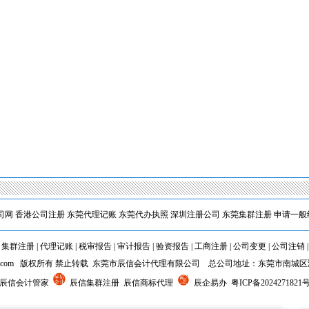
1
司网
香港公司注册
东莞代理记账
东莞代办执照
深圳注册公司
东莞集群注册
申请一般
|
集群注册
|
代理记账
|
税审报告
|
审计报告
|
验资报告
|
工商注册
|
公司变更
|
公司注销
cxkj.com 版权所有 禁止转载 东莞市辰信会计代理有限公司 总公司地址：东莞市南城
 辰信会计管家
辰信集群注册 辰信商标代理
辰企易办
粤ICP备2024271821