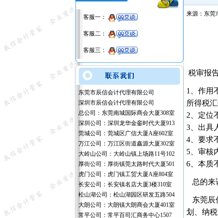
来源：东莞
客服一：
客服二：
客服三：
税审报告
1、作用
东莞市辰信会计代理有限公司
所得税汇
深圳市辰信会计代理有限公司
总公司：东莞南城国际商会大厦308室
2、定位
深圳公司：深圳龙华金銮时代大厦913
3、出具
莞城公司：莞城区广信大厦A座602室
4、要求
万江公司：万江区街道鑫源大厦302室
5、审核
大岭山公司：大岭山镇上场路11号102
6、本质
厚街公司：厚街镇莞太路时代大厦501
虎门公司：虎门镇工贸大厦A座804室
总的来
长安公司：长安镇名店大厦3楼310室
松山湖公司：松山湖园区研发五路504
东莞辰信
大朗公司：大朗镇大朗商会大厦401室
划、纳税
常平公司：常平百司汇商务中心1507