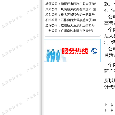
款。
塘厦公司：塘厦环市西路广盈大厦706
凤岗公司：凤岗镇凤岗商会大厦710室
4、
桥头公司：桥头莲城联合街一巷28号
公司
石排公司：石排向西大道嘉盛大厦701
高管
道滘公司：道滘镇大鱼沙新正街11号
个体
广州公司：广州南沙丰泽东路106号
法人
5、
公司
灵活
个体
商户
所以
计代
上一条
下一条