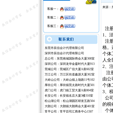
来源：
客服一：
客服二：
客服三：
注册
1、
注册
格。
东莞市辰信会计代理有限公司
个体
深圳市辰信会计代理有限公司
总公司：东莞南城国际商会大厦308室
人全
深圳公司：深圳龙华金銮时代大厦913
2、
莞城公司：莞城区广信大厦A座602室
注册
万江公司：万江区街道鑫源大厦302室
由公
大岭山公司：大岭山镇上场路11号102
个体
厚街公司：厚街镇莞太路时代大厦501
虎门公司：虎门镇工贸大厦A座804室
3、
长安公司：长安镇名店大厦3楼310室
公司
松山湖公司：松山湖园区研发五路504
的税
大朗公司：大朗镇大朗商会大厦401室
个体
常平公司：常平百司汇商务中心1507