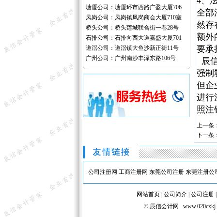
4、
塘厦公司：塘厦环市西路广盈大厦706
全部
凤岗公司：凤岗镇凤岗商会大厦710室
然存
桥头公司：桥头莲城联合街一巷28号
额外
石排公司：石排向西大道嘉盛大厦701
要承
道滘公司：道滘镇大鱼沙新正街11号
广州公司：广州南沙丰泽东路106号
辰信
强制
但企
进行
照注
上一条
下一条
公司注册网
工商注册网
东莞公司注册
东莞注册公
网站首页
|
公司简介
|
公司注册
© 辰信会计网 www.020