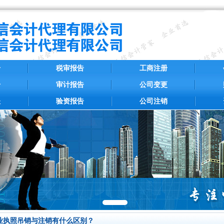
册
税审报告
工商注册
册
审计报告
公司变更
账
验资报告
公司注销
业执照吊销与注销有什么区别？