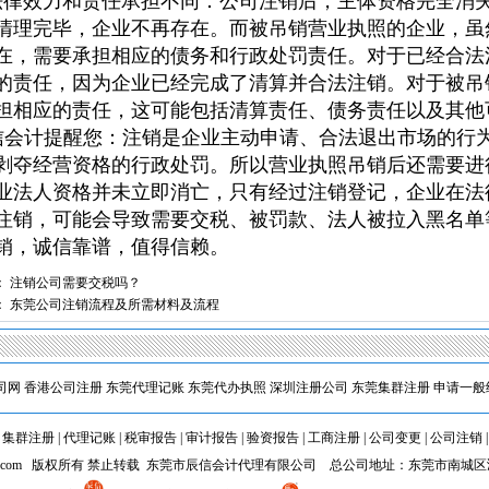
法律效力和责任承担不同：‌公司注销后，‌主体资格完全消失
清理完毕，‌企业不再存在。‌而被吊销营业执照的企业，‌
在，‌需要承担相应的债务和行政处罚责任。‌对于已经合法
的责任，‌因为企业已经完成了清算并合法注销。‌对于被吊
担相应的责任，‌这可能包括清算责任、‌债务责任以及其他
1
会计提醒您：‌注销是企业主动申请、‌合法退出市场的行
剥夺经营资格的行政处罚。‌所以营业执照吊销后还需要
业法人资格并未立即消亡，只有经过注销登记，企业在法
注销，可能会导致需要交税、被罚款、法人被拉入黑名单
销，诚信靠谱，值得信赖。
：
注销公司需要交税吗？
：
东莞公司注销流程及所需材料及流程
司网
香港公司注册
东莞代理记账
东莞代办执照
深圳注册公司
东莞集群注册
申请一般
|
集群注册
|
代理记账
|
税审报告
|
审计报告
|
验资报告
|
工商注册
|
公司变更
|
公司注销
cxkj.com 版权所有 禁止转载 东莞市辰信会计代理有限公司 总公司地址：东莞市南城