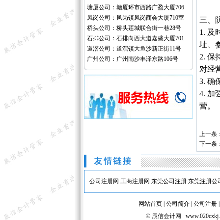
塘厦公司：塘厦环市西路广盈大厦706
凤岗公司：凤岗镇凤岗商会大厦710室
三、
桥头公司：桥头莲城联合街一巷28号
1.
石排公司：石排向西大道嘉盛大厦701
址、
道滘公司：道滘镇大鱼沙新正街11号
2.
广州公司：广州南沙丰泽东路106号
对经
3.
4.
营。
上一条
下一条
公司注册网
工商注册网
东莞公司注册
东莞注册公
网站首页
|
公司简介
|
公司注册
© 辰信会计网 www.020