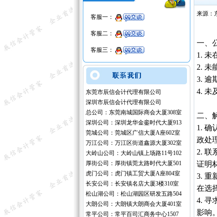
来源：
客服一：
客服二：
一、
客服三：
1.
2.
3. 
4.
东莞市辰信会计代理有限公司
深圳市辰信会计代理有限公司
总公司：东莞南城国际商会大厦308室
二、
深圳公司：深圳龙华金銮时代大厦913
1.
莞城公司：莞城区广信大厦A座602室
政处
万江公司：万江区街道鑫源大厦302室
2.
大岭山公司：大岭山镇上场路11号102
厚街公司：厚街镇莞太路时代大厦501
证明
虎门公司：虎门镇工贸大厦A座804室
3.
长安公司：长安镇名店大厦3楼310室
在选
松山湖公司：松山湖园区研发五路504
4.
大朗公司：大朗镇大朗商会大厦401室
影响
常平公司：常平百司汇商务中心1507