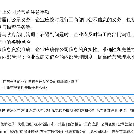
防止公司异常的注意事项
 及时履行公示义务：企业应按时履行工商部门公示信息的义务，
参与抽查任务等。
1
 保持与政府部门沟通：在遇到问题时，企业应及时与工商部门沟
营中的各种风险。
 确保信息真实准确：企业应确保公司信息的真实性、准确性和完
 加强内部管理：企业应建立健全的内部管理制度，提高经营管理
：
‌广东开头的公司与东莞开头的公司有哪些区别？
：
工商年报逾期未报会怎么样?
司网
香港公司注册
东莞代理记账
东莞代办执照
深圳注册公司
东莞集群注册
申请一般
|
集群注册
|
代理记账
|
税审报告
|
审计报告
|
验资报告
|
工商注册
|
公司变更
|
公司注销
cxkj.com 版权所有 禁止转载 东莞市辰信会计代理有限公司 总公司地址：东莞市南城