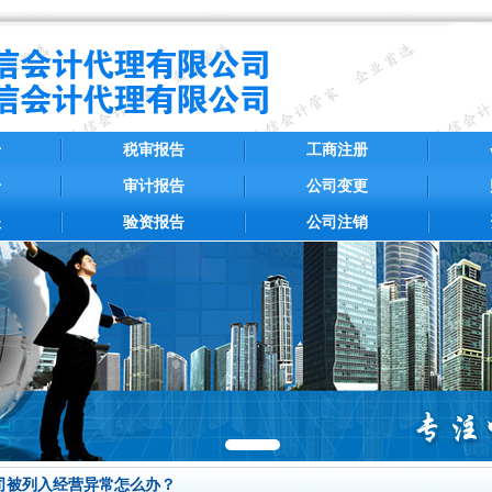
册
税审报告
工商注册
册
审计报告
公司变更
账
验资报告
公司注销
司被列入经营异常怎么办？