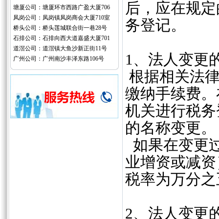
后，应在规定
塘厦公司：塘厦环市西路广盈大厦706
凤岗公司：凤岗镇凤岗商会大厦710室
务登记。
桥头公司：桥头莲城联合街一巷28号
石排公司：石排向西大道嘉盛大厦701
道滘公司：道滘镇大鱼沙新正街11号
1、法人变更
广州公司：广州南沙丰泽东路106号
根据相关法律
缴纳手续费。
机关进行税务
的名称变更。
如果在变更过
业增资或减资
税率为万分之
2、法人变更