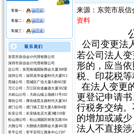
来源：东莞市辰信
客服一：
资料
客服二：
客服三：
公司变更法
若公司法人变
东莞市辰信会计代理有限公司
形的，应当依
深圳市辰信会计代理有限公司
总公司：东莞南城国际商会大厦308室
税、印花税等
深圳公司：深圳龙华金銮时代大厦913
莞城公司：莞城区广信大厦A座602室
在法人变更的
万江公司：万江区街道鑫源大厦302室
更登记申请书
大岭山公司：大岭山镇上场路11号102
厚街公司：厚街镇莞太路时代大厦501
行税务交纳。
虎门公司：虎门镇工贸大厦A座804室
长安公司：长安镇名店大厦3楼310室
的增加或减少
松山湖公司：松山湖园区研发五路504
法人不直接涉
大朗公司：大朗镇大朗商会大厦401室
常平公司：常平百司汇商务中心1507