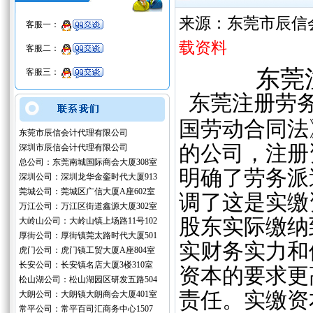
来源：东莞市辰信
客服一：
载资料
客服二：
东莞
客服三：
东莞注册劳务
‌
国劳动合同法
东莞市辰信会计代理有限公司
的公司，注册
深圳市辰信会计代理有限公司
总公司：东莞南城国际商会大厦308室
明确了劳务派
深圳公司：深圳龙华金銮时代大厦913
莞城公司：莞城区广信大厦A座602室
调了这是实缴
万江公司：万江区街道鑫源大厦302室
股东实际缴纳
大岭山公司：大岭山镇上场路11号102
厚街公司：厚街镇莞太路时代大厦501
实财务实力和
虎门公司：虎门镇工贸大厦A座804室
长安公司：长安镇名店大厦3楼310室
资本的要求更
松山湖公司：松山湖园区研发五路504
责任。实缴资
大朗公司：大朗镇大朗商会大厦401室
常平公司：常平百司汇商务中心1507