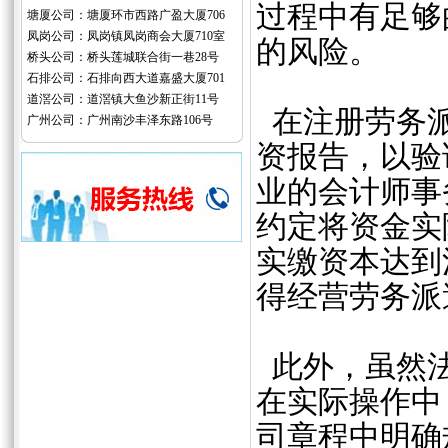
过程中有足够
塘厦公司：塘厦环市西路广盈大厦706
凤岗公司：凤岗镇凤岗商会大厦710室
的风险。
桥头公司：桥头莲城联合街一巷28号
石排公司：石排向西大道嘉盛大厦701
道滘公司：道滘镇大鱼沙新正街11号
在注册劳务派
广州公司：广州南沙丰泽东路106号
资报告，以验
业的会计师事
约定将资金实
实缴资本达到
得经营劳务派
此外，虽然法
在实际操作中
司章程中明确