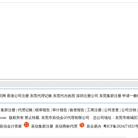
1
司网
香港公司注册
东莞代理记账
东莞代办执照
深圳注册公司
东莞集群注册
申请一般
|
集群注册
|
代理记账
|
税审报告
|
审计报告
|
验资报告
|
工商注册
|
公司变更
|
公司注销
cxkj.com 版权所有 禁止转载 东莞市辰信会计代理有限公司 总公司地址：东莞市南城
 辰信会计管家
辰信集群注册 辰信商标代理
辰企易办
粤ICP备2024271821