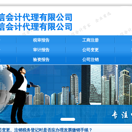
册
税审报告
工商注册
册
审计报告
公司变更
账
验资报告
公司注销
司变更、注销税务登记时是否应办理发票缴销手续？