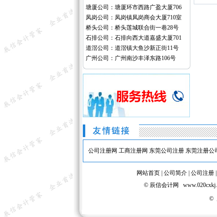
塘厦公司：塘厦环市西路广盈大厦706
凤岗公司：凤岗镇凤岗商会大厦710室
桥头公司：桥头莲城联合街一巷28号
石排公司：石排向西大道嘉盛大厦701
道滘公司：道滘镇大鱼沙新正街11号
广州公司：广州南沙丰泽东路106号
公司注册网
工商注册网
东莞公司注册
东莞注册公
网站首页
|
公司简介
|
公司注册
© 辰信会计网 www.020
©