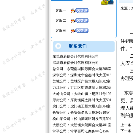
来源：
客服一：
客服二：
客服三：
一、
注销
件。”
二、
东莞市辰信会计代理有限公司
深圳市辰信会计代理有限公司
人应
总公司：东莞南城国际商会大厦308室
三、
深圳公司：深圳龙华金銮时代大厦913
办理
莞城公司：莞城区广信大厦A座602室
万江公司：万江区街道鑫源大厦302室
东莞
大岭山公司：大岭山镇上场路11号102
厚街公司：厚街镇莞太路时代大厦501
更、
虎门公司：虎门镇工贸大厦A座804室
理人
长安公司：长安镇名店大厦3楼310室
到的
松山湖公司：松山湖园区研发五路504
大朗公司：大朗镇大朗商会大厦401室
上一条
下一条
常平公司：常平百司汇商务中心1507