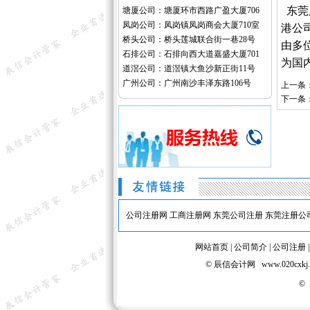
东莞
塘厦公司：塘厦环市西路广盈大厦706
凤岗公司：凤岗镇凤岗商会大厦710室
港公
桥头公司：桥头莲城联合街一巷28号
由多
石排公司：石排向西大道嘉盛大厦701
为国
道滘公司：道滘镇大鱼沙新正街11号
广州公司：广州南沙丰泽东路106号
上一条
下一条
公司注册网
工商注册网
东莞公司注册
东莞注册公
网站首页
|
公司简介
|
公司注册
© 辰信会计网 www.020
©