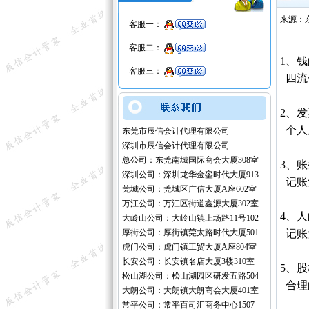
来源：
客服一：
客服二：
1、
客服三：
四流
2、
个人
东莞市辰信会计代理有限公司
深圳市辰信会计代理有限公司
总公司：东莞南城国际商会大厦308室
3、
深圳公司：深圳龙华金銮时代大厦913
记账
莞城公司：莞城区广信大厦A座602室
万江公司：万江区街道鑫源大厦302室
4、
大岭山公司：大岭山镇上场路11号102
厚街公司：厚街镇莞太路时代大厦501
记账
虎门公司：虎门镇工贸大厦A座804室
长安公司：长安镇名店大厦3楼310室
5、
松山湖公司：松山湖园区研发五路504
合理
大朗公司：大朗镇大朗商会大厦401室
常平公司：常平百司汇商务中心1507