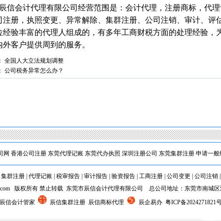
辰信会计代理有限公司经营范围是：会计代理，注册商标，代理
司注册，执照变更、异常解除、集群注册、公司注销、审计、评
位经验丰富的代理人组成的，有多年工商财税方面的处理经验，
内外客户提供周到的服务。
1
：
全国人大立法规划调整
：
公司税务异常怎么办？
司网
香港公司注册
东莞代理记账
东莞代办执照
深圳注册公司
东莞集群注册
申请一般
|
集群注册
|
代理记账
|
税审报告
|
审计报告
|
验资报告
|
工商注册
|
公司变更
|
公司注销
cxkj.com 版权所有 禁止转载 东莞市辰信会计代理有限公司 总公司地址：东莞市南城
 辰信会计管家
辰信集群注册 辰信商标代理
辰企易办
粤ICP备2024271821