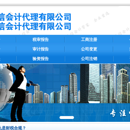
册
税审报告
工商注册
册
审计报告
公司变更
账
验资报告
公司注销
么是财税合规？