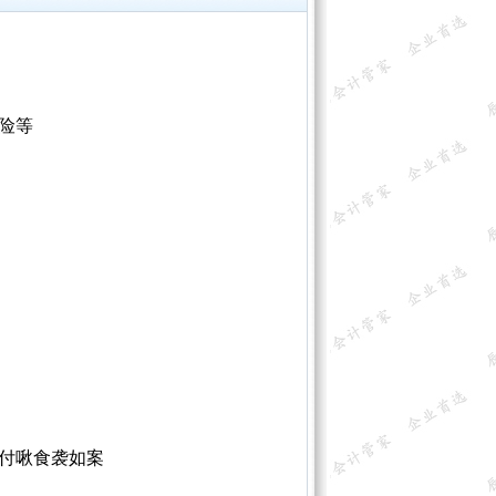
险等
付啾食袭如案