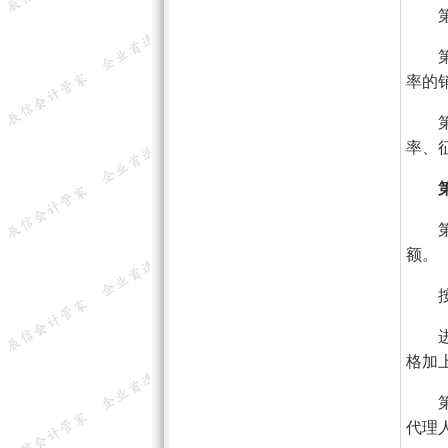
率的
率、
额。
格加
代理