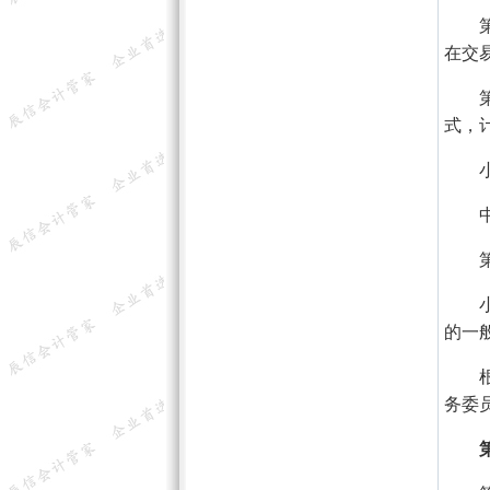
在交
式，
的一
务委