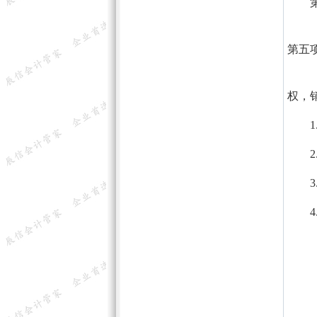
第五
权，