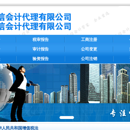
册
税审报告
工商注册
册
审计报告
公司变更
账
验资报告
公司注销
华人民共和国增值税法