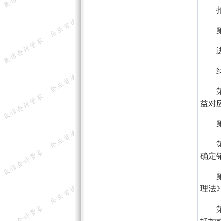
益对
确定
理法