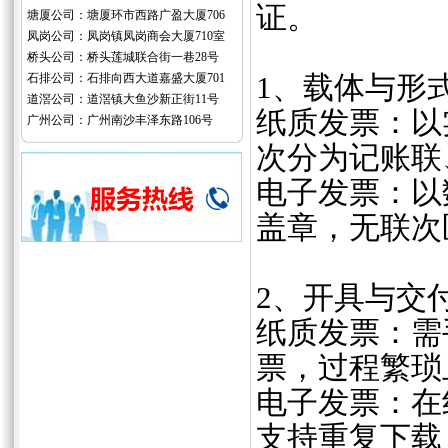
证。‌‌
塘厦公司：塘厦环市西路广盈大厦706
凤岗公司：凤岗镇凤岗商会大厦710室
桥头公司：桥头莲城联合街一巷28号
石排公司：石排向西大道嘉盛大厦701
1、‌载体与形式
道滘公司：道滘镇大鱼沙新正街11号
纸质发票：以
广州公司：广州南沙丰泽东路106号
次分为记账联、
电子发票：以
盖章，无联次区
‌2、开具与交付
纸质发票：需
票，过程繁琐且
电子发票：在
支持重复下载，