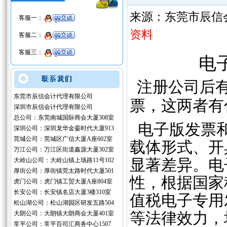
来源：东莞市辰信
客服一：
资料
客服二：
客服三：
电
注册公司后
‌
东莞市辰信会计代理有限公司
票，这两者有
深圳市辰信会计代理有限公司
总公司：东莞南城国际商会大厦308室
电子版发票和
深圳公司：深圳龙华金銮时代大厦913
莞城公司：莞城区广信大厦A座602室
载体形式、开
万江公司：万江区街道鑫源大厦302室
大岭山公司：大岭山镇上场路11号102
显著差异。电
厚街公司：厚街镇莞太路时代大厦501
性‌，根据国
虎门公司：虎门镇工贸大厦A座804室
长安公司：长安镇名店大厦3楼310室
值税电子专用
松山湖公司：松山湖园区研发五路504
大朗公司：大朗镇大朗商会大厦401室
等法律效力，
常平公司：常平百司汇商务中心1507