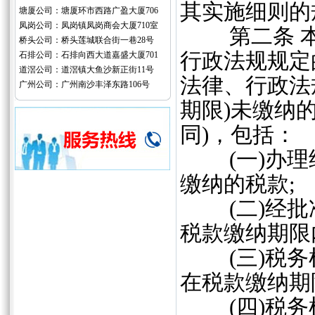
其实施细则的
塘厦公司：塘厦环市西路广盈大厦706
凤岗公司：凤岗镇凤岗商会大厦710室
第二条 本
桥头公司：桥头莲城联合街一巷28号
行政法规规定
石排公司：石排向西大道嘉盛大厦701
道滘公司：道滘镇大鱼沙新正街11号
法律、行政法
广州公司：广州南沙丰泽东路106号
期限)未缴纳
同)，包括：
(一)办理
缴纳的税款;
(二)经批
税款缴纳期限
(三)税务
在税款缴纳期
(四)税务