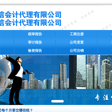
册
税审报告
工商注册
册
审计报告
公司变更
账
验资报告
公司注销
司每个月要交哪些税？