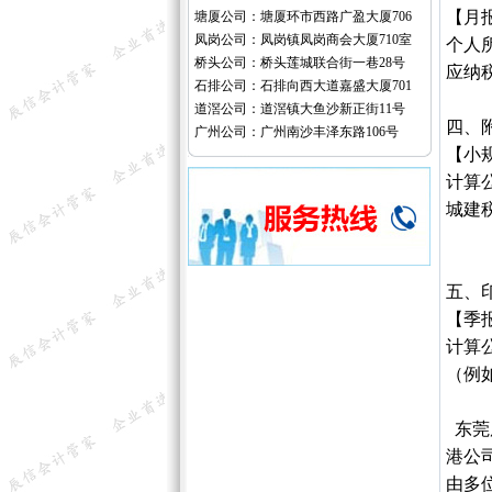
【月
塘厦公司：塘厦环市西路广盈大厦706
凤岗公司：凤岗镇凤岗商会大厦710室
个人
桥头公司：桥头莲城联合街一巷28号
应纳税
石排公司：石排向西大道嘉盛大厦701
道滘公司：道滘镇大鱼沙新正街11号
四、
广州公司：广州南沙丰泽东路106号
【小
计算
城建
五、
【季
计算
（例如
东莞
港公
由多