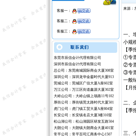
来源：
客服一：
客服二：
客服三：
一、
小规
【季报
①专
东莞市辰信会计代理有限公司
深圳市辰信会计代理有限公司
②专
总公司：东莞南城国际商会大厦308室
③专
深圳公司：深圳龙华金銮时代大厦913
一般
莞城公司：莞城区广信大厦A座602室
【月
万江公司：万江区街道鑫源大厦302室
大岭山公司：大岭山镇上场路11号102
厚街公司：厚街镇莞太路时代大厦501
二、
虎门公司：虎门镇工贸大厦A座804室
【季报
长安公司：长安镇名店大厦3楼310室
松山湖公司：松山湖园区研发五路504
大朗公司：大朗镇大朗商会大厦401室
三、
常平公司：常平百司汇商务中心1507