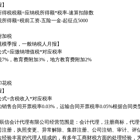
报】
所得税税额=应纳税所得额*税率-速算扣除数
所得额=税前工资-五险一金-起征点5000
1
附加税
规模季报，一般纳税人月报】
公式=应缴纳增值税*对应税率
税7%，教育费附加3%，地方教育费附加2%
印花税
报】
公式=含税收入*对应税率
销售合同开票税率0.03%，运输合同开票税率0.05%根据合同类
辰信会计代理有限公司经营范围是：会计代理，注册商标，代理
司注册，执照变更、异常解除、集群注册、公司注销、审计、评
位经验丰富的代理人组成的，有多年工商财税方面的处理经验，