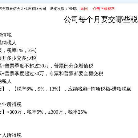
东莞市辰信会计代理有限公司 浏览次数：704次
返回
----
点击下载资料
公司每个月要交哪些税
增值税
模纳税人
，税率1%，3%】
票开多少交多少税
票+普票季度不超过30万，普票部分免增值税
票+普票季度超过30万，专票和普票都要全额交税
纳税人
报】，【税率6%，9%，13%】，应纳税额=销项税额-进项税额
企业所得税
】<300万，税率5%，≥300万，税率25%
个人所得税