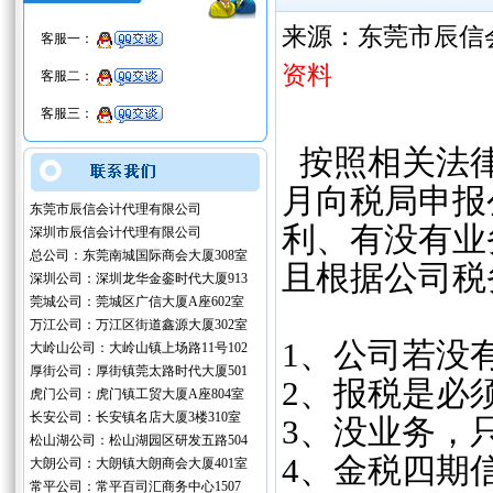
来源：东莞市辰信
客服一：
资料
客服二：
客服三：
按照相关法律
月向税局申报
东莞市辰信会计代理有限公司
利、有没有业
深圳市辰信会计代理有限公司
总公司：东莞南城国际商会大厦308室
且根据公司税
深圳公司：深圳龙华金銮时代大厦913
莞城公司：莞城区广信大厦A座602室
万江公司：万江区街道鑫源大厦302室
1、公司若没
大岭山公司：大岭山镇上场路11号102
厚街公司：厚街镇莞太路时代大厦501
2、报税是必
虎门公司：虎门镇工贸大厦A座804室
长安公司：长安镇名店大厦3楼310室
3、没业务，
松山湖公司：松山湖园区研发五路504
4、金税四期
大朗公司：大朗镇大朗商会大厦401室
常平公司：常平百司汇商务中心1507