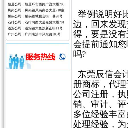
塘厦公司：塘厦环市西路广盈大厦706
凤岗公司：凤岗镇凤岗商会大厦710室
举例说明好比
桥头公司：桥头莲城联合街一巷28号
边，回来发现
石排公司：石排向西大道嘉盛大厦701
道滘公司：道滘镇大鱼沙新正街11号
得，要是没有
广州公司：广州南沙丰泽东路106号
会提前通知您
吗?
东莞辰信会计
册商标，代理
公司注册，执
销、审计、评
多位经验丰富
处理经验，为